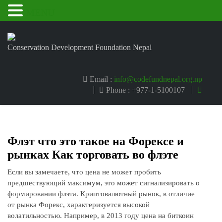
MENU
Conservation Development Foundation Nepal
Email :
info@codefundnepal.org.np
Phone : +977-1-5100107
Флэт что это такое на Форексе и
рынках Как торговать во флэте
Если вы замечаете, что цена не может пробить
предшествующий максимум, это может сигнализировать о
формировании флэта. Криптовалютный рынок, в отличие
от рынка Форекс, характеризуется высокой
волатильностью. Например, в 2013 году цена на биткоин