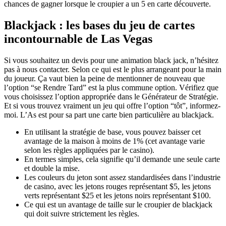
chances de gagner lorsque le croupier a un 5 en carte découverte.
Blackjack : les bases du jeu de cartes
incontournable de Las Vegas
Si vous souhaitez un devis pour une animation black jack, n’hésitez
pas à nous contacter. Selon ce qui est le plus arrangeant pour la main
du joueur. Ça vaut bien la peine de mentionner de nouveau que
l’option “se Rendre Tard” est la plus commune option. Vérifiez que
vous choisissez l’option appropriée dans le Générateur de Stratégie.
Et si vous trouvez vraiment un jeu qui offre l’option “tôt”, informez-
moi. L’As est pour sa part une carte bien particulière au blackjack.
En utilisant la stratégie de base, vous pouvez baisser cet
avantage de la maison à moins de 1% (cet avantage varie
selon les règles appliquées par le casino).
En termes simples, cela signifie qu’il demande une seule carte
et double la mise.
Les couleurs du jeton sont assez standardisées dans l’industrie
de casino, avec les jetons rouges représentant $5, les jetons
verts représentant $25 et les jetons noirs représentant $100.
Ce qui est un avantage de taille sur le croupier de blackjack
qui doit suivre strictement les règles.