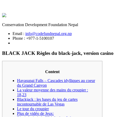
Conservation Development Foundation Nepal
Email :
info@codefundnepal.org.np
Phone : +977-1-5100107
BLACK JACK Règles du black-jack, version casino
Content
Havasupai Falls – Cascades idylliques au coeur
du Grand Canyon
La valeur moyenne des mains du croupier :
18,23
Blackjack : les bases du jeu de cartes
incontournable de Las Vegas
Le tour du croupier
Plus de vidéo de Jeux: