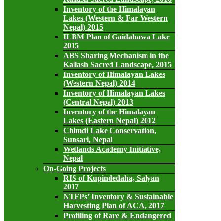
Inventory of the Himalayan
Lakes (Western & Far Western
Nepal) 2015
ILBM Plan of Gaidahawa Lake
2015
ABS Sharing Mechanism in the
Kailash Sacred Landscape, 2015
Inventory of Himalayan Lakes
(Western Nepal) 2014
Inventory of Himalayan Lakes
(Central Nepal) 2013
Inventory of the Himalayan
Lakes (Eastern Nepal) 2012
Chimdi Lake Conservation,
Sunsari, Nepal
Wetlands Academy Initiative,
Nepal
On-Going Projects
RIS of Kupindedaha, Salyan
2017
NTFPs’ Inventory & Sustainable
Harvesting Plan of ACA, 2017
Profiling of Rare & Endangered