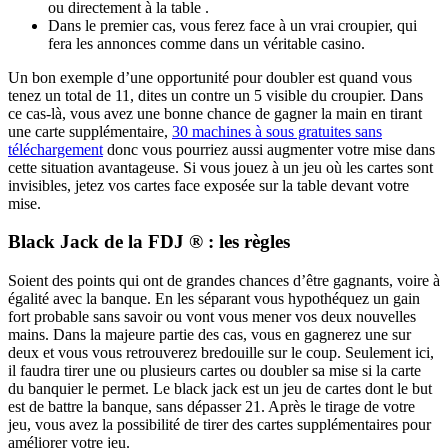
ou directement à la table .
Dans le premier cas, vous ferez face à un vrai croupier, qui
fera les annonces comme dans un véritable casino.
Un bon exemple d’une opportunité pour doubler est quand vous
tenez un total de 11, dites un contre un 5 visible du croupier. Dans
ce cas-là, vous avez une bonne chance de gagner la main en tirant
une carte supplémentaire,
30 machines à sous gratuites sans
téléchargement
donc vous pourriez aussi augmenter votre mise dans
cette situation avantageuse. Si vous jouez à un jeu où les cartes sont
invisibles, jetez vos cartes face exposée sur la table devant votre
mise.
Black Jack de la FDJ ® : les règles
Soient des points qui ont de grandes chances d’être gagnants, voire à
égalité avec la banque. En les séparant vous hypothéquez un gain
fort probable sans savoir ou vont vous mener vos deux nouvelles
mains. Dans la majeure partie des cas, vous en gagnerez une sur
deux et vous vous retrouverez bredouille sur le coup. Seulement ici,
il faudra tirer une ou plusieurs cartes ou doubler sa mise si la carte
du banquier le permet. Le black jack est un jeu de cartes dont le but
est de battre la banque, sans dépasser 21. Après le tirage de votre
jeu, vous avez la possibilité de tirer des cartes supplémentaires pour
améliorer votre jeu.