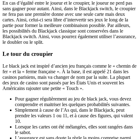
En cas d’égalité entre le joueur et le croupier, le joueur ne perd pas
sans gagner pour autant. Ainsi, dans le Blackjack switch, le croupier
ne fera pas une première donne avec une seule carte mais deux
cartes. Ainsi, celui-ci sera libre d’intervertir ses jeux le long de la
partie pour former la meilleure combinaison possible. Par ailleurs,
les possibilités du Blackjack classique sont conservées dans le
Blackjack switch. Ainsi, vous pourrez également utiliser l’assurance,
le doubler ou le split.
Le tour du croupier
Le black jack est inspiré d’ancien jeu français comme le « chemin de
fer » et la « ferme française ». À la base, il est appelé 21 dans les
casinos parisiens, mais va changer de nom par la suite. La plupart
des jeux de casino sont passés par les États Unis et souvent les
Américains rajouter une petite « Touch ».
Pour gagner régulièrement au jeu de black jack, vous devez
comprendre et maitriser les quelques probabilités suivantes.
Simplement à cause de l’As qui, dans le Blackjack, peut
prendre les valeurs 1 ou 11, et à cause des figures, qui valent
10.
Lorsque les cartes ont été mélangées, elles sont rangées dans
le sabot.
L’assurance est sans doute la règle la moins comprise parmi