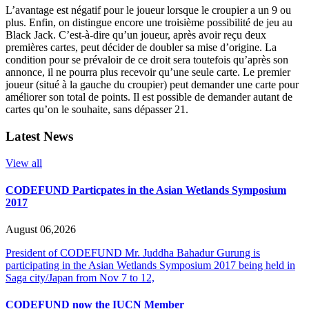
L’avantage est négatif pour le joueur lorsque le croupier a un 9 ou
plus. Enfin, on distingue encore une troisième possibilité de jeu au
Black Jack. C’est-à-dire qu’un joueur, après avoir reçu deux
premières cartes, peut décider de doubler sa mise d’origine. La
condition pour se prévaloir de ce droit sera toutefois qu’après son
annonce, il ne pourra plus recevoir qu’une seule carte. Le premier
joueur (situé à la gauche du croupier) peut demander une carte pour
améliorer son total de points. Il est possible de demander autant de
cartes qu’on le souhaite, sans dépasser 21.
Latest News
View all
CODEFUND Particpates in the Asian Wetlands Symposium
2017
August 06,2026
President of CODEFUND Mr. Juddha Bahadur Gurung is
participating in the Asian Wetlands Symposium 2017 being held in
Saga city/Japan from Nov 7 to 12,
CODEFUND now the IUCN Member