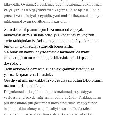
kifayətdir. Oynamağa başlamaq üçün hesabınıza daxil olmalı
və ya yeni hesab qeydiyyatdan keçirməli olacaqsınız. Oyun
prosesi və funksiyalar eynidir, yəni mobil cihazınızda da eyni
mükəmməl oyun təcrübəsinə hazır olun.
Xaricdə təhsil planın üçün bizə müraciət et peşəkar
mütəxəssislərimiz sizinlə ödənişsiz konsultasiya keçirsin.
1win tətbiqindən istifadə etməyin ən önəmli faydalarından
biri onun təklif etdiyi səxavətli bonuslardır.
Və bunların hamısı qeyri-fantastik faktlardır.Və mənfi
cəhətləri görməməzlikdən gələ bilərsiniz, çünki qısa bir
dövrədə…
1win aviator-da qazancınızı nə vaxt çəkmək istədiyinizə
yalnız siz qərar verə bilərsiniz.
Qeydiyyat üzərinə klikləyin və qeydiyyatı bütün tələb olunan
məlumatlarla tamamlayın.
Doğrulamadan keçdikdə, ödəniş məlumatları şəxsiyyət
vəsiqəsinə, eləcə də müştərinin adına bağlıdır. Fırıldaqçıların
pul kisəsindən pul götürməsi hətta sındırılma vəziyyətində
belə mümkün olmayacaq. İstədiyin xarici ölkədə təhsil
almanız üçün – sizə yardımcı olaq. Xaricdə təhsil şirkəti