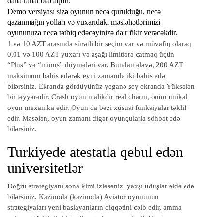
daha rahat olacaqdır.
Demo versiyası sizə oyunun necə qurulduğu, necə
qazanmağın yolları və yuxarıdakı məsləhətlərimizi
oyununuza necə tətbiq edəcəyinizə dair fikir verəcəkdir.
1 və 10 AZT arasında sürətli bir seçim var və müvafiq olaraq
0,01 və 100 AZT yuxarı və aşağı limitlərə çatmaq üçün
“Plus” və “minus” düymələri var. Bundan əlavə, 200 AZT
maksimum bahis edərək eyni zamanda iki bahis edə
bilərsiniz. Ekranda gördüyünüz yeganə şey ekranda Yüksələn
bir təyyarədir. Crash oyun malikdir real charm, onun unikal
oyun mexanika edir. Oyun da bəzi xüsusi funksiyalar təklif
edir. Məsələn, oyun zamanı digər oyunçularla söhbət edə
bilərsiniz.
Turkiyede atestatla qebul edən
universitetlər
Doğru strategiyanı sona kimi izləsəniz, yaxşı uduşlar əldə edə
bilərsiniz. Kazinoda (kazinoda) Aviator oyununun
strategiyaları yeni başlayanların diqqətini cəlb edir, amma