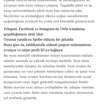
Peşəkar xaricdə təhsil mütəxəssislər ilə bacardığımızın ən
yaxşısını sizin üçün etməyə çalışırıq. Təqaüdlü təhsil və ən
yaxşı universitetlərdə təhsil üçün bizə müraciət edin.
Seçdiyiniz və arzuladığınız ölkəyə uyğun sənədlərinizin
uyğunluğunu yoxlayıb bu yolda sizə köməklik göstərəcəyik.
Telegran, Facebook və Instagram-da 1Win icmalarına
qoşulduğunuza əmin olun.
Oyunun yaradıcısı Spribe nüfuzlu bir şirkətdir.
Buna görə də, təhlükəsizlik xidməti pasport məlumatlarını
yoxlayır və onları profil ID-yə bağlayır.
Bu oyun müxtəlif səbəblərdən onlayn kazinolardan istifadə
edənlər arasında ən yüksək reytinqə malikdir. Sizin daim
məsuliyyətdə olmanız da onlardan biridir. 1win aviator-da
qazancınızı nə vaxt çəkmək istədiyinizə yalnız siz qərar verə
bilərsiniz. 1win aviator Azerbaycan-nın əhəmiyyətli sosial
komponenti onun digər görkəmli məqamlarından biridir.
Bütün mərclər eyni sahəyə yerləşdirilsə də, uduşlar istənilən
vaxt çıxarıla bilər. Aktiv mərc edənlərin siyahısı ekranınızın
sol tərəfində göstərilir.