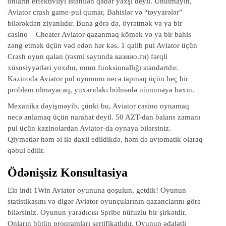
onların effektivliyi istənilən qədər yaxşı deyil. Unutmayın,
Aviator crash game-pul qumar, Bahislər və “təyyarələr”
bilərəkdən ziyanlıdır. Buna görə də, öyrətmək və ya bir
casino – Cheater Aviator qazanmaq kömək və ya bir bahis
zəng etmək üçün vəd edən hər kəs. 1 qalib pul Aviator üçün
Crash oyun qalan (rəsmi saytında казино.ги) fərqli
xüsusiyyətləri yoxdur, onun funksionallığı standartdır.
Kazinoda Aviator pul oyununu necə tapmaq üçün heç bir
problem olmayacaq, yuxarıdakı bölmədə nümunəyə baxın.
Mexanika dəyişməyib, çünki bu, Aviator casino oynamaq
necə anlamaq üçün narahat deyil. 50 AZT-dan balans zamanı
pul üçün kazinolardan Aviator-da oynaya bilərsiniz.
Qiymətlər həm əl ilə daxil edildikdə, həm də avtomatik olaraq
qəbul edilir.
Ödənişsiz Konsultasiya
Elə indi 1Win Aviator oyununa qoşulun, getdik! Oyunun
statistikasını və digər Aviator oyunçularının qazanclarını görə
bilərsiniz. Oyunun yaradıcısı Spribe nüfuzlu bir şirkətdir.
Onların bütün proqramları sertifikatlıdır. Oyunun ədalətli