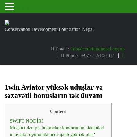
MENU
Conservation Development Foundation Nepal
Email :
info@codefundnepal.org.np
Phone : +977-1-5100107
1win Aviator yüksək uduşlar və
səxavətli bonusların tək ünvanı
Content
SWIFT NƏDİR?
Mostbet dən pis bukmeker kontorunun əlamətləri
in aviator oyununda necə qalib gəlmək olar?