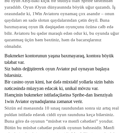
Bu oyun ABŞ-dakı kiçik bir studiya olan Spribe tərəfindən
yaradılıb. Oyun iOyun dünyasınnda böyük uğur qazandı. İş
orasındadır ki, 1Win Aviatoru oynamaq çox asandır – onun
qaydaları ən sadə slotun qaydalarından çətin deyil. Buna
baxmayaraq oyun ilk dəqiqədən oyunçunu özünə cəlb edə
bilir. Aviatoru bu qədər maraqlı edən odur ki, bu oyunda uğur
qazanmaq üçün həm bəxtiniz, həm də bacarıqlarınız
olmalıdır.
Bukmeker kontorunun yaşına baxmayaraq, kontora böyük
tələbat var.
Siz bahis değiştirerek oyun Aviator pul oynayan başlaya
bilərsiniz.
Bir casino oyun kimi, hər dəfə müxtəlif yollarla sizin bahis
nəticəsində müəyyən edəcək ki, unikal mövzu var.
Həmçinin bukmeker istifadəçilərinə Spribe-dan lisenziyalı
1win Aviator oynadıqlarına zəmanət verir.
Sözün əsl mənasında 10 sınaq raundundan sonra siz artıq real
puldan istifadə edərək ciddi oyun raunduna keçə bilərsiniz.
Buna görə də oyunun “müsbət və mənfi cəhətləri” yoxdur.
Bütün bu müsbət cəhətlər praktik oyunun bəhrəsidir. Mənfi