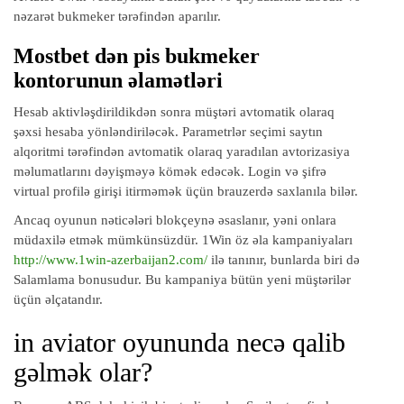
nəzarət bukmeker tərəfindən aparılır.
Mostbet dən pis bukmeker
kontorunun əlamətləri
Hesab aktivləşdirildikdən sonra müştəri avtomatik olaraq
şəxsi hesaba yönləndiriləcək. Parametrlər seçimi saytın
alqoritmi tərəfindən avtomatik olaraq yaradılan avtorizasiya
məlumatlarını dəyişməyə kömək edəcək. Login və şifrə
virtual profilə girişi itirməmək üçün brauzerdə saxlanıla bilər.
Ancaq oyunun nəticələri blokçeynə əsaslanır, yəni onlara
müdaxilə etmək mümkünsüzdür. 1Win öz əla kampaniyaları
http://www.1win-azerbaijan2.com/
ilə tanınır, bunlarda biri də
Salamlama bonusudur. Bu kampaniya bütün yeni müştərilər
üçün əlçatandır.
in aviator oyununda necə qalib
gəlmək olar?