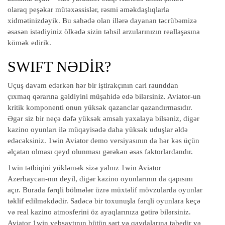
olaraq peşəkar mütəxəssislər, rəsmi əməkdaşlıqlarla
xidmətinizdəyik. Bu sahədə olan illərə dayanan təcrübəmizə
əsasən istədiyiniz ölkədə sizin təhsil arzularınızın reallaşasına
kömək edirik.
SWIFT NƏDİR?
Uçuş davam edərkən hər bir iştirakçının cari raunddan
çıxmaq qərarına gəldiyini müşahidə edə bilərsiniz. Aviator-un
kritik komponenti onun yüksək qazanclar qazandırmasıdır.
Əgər siz bir neçə dəfə yüksək əmsalı yaxalaya bilsəniz, digər
kazino oyunları ilə müqayisədə daha yüksək uduşlar əldə
edəcəksiniz. 1win Aviator demo versiyasının da hər kəs üçün
əlçatan olması qeyd olunması gərəkən əsas faktorlardandır.
1win tətbiqini yükləmək sizə yalnız 1win Aviator
Azerbaycan-nın deyil, digər kazino oyunlarının da qapısını
açır. Burada fərqli bölmələr üzrə müxtəlif mövzularda oyunlar
təklif edilməkdədir. Sadəcə bir toxunuşla fərqli oyunlara keçə
və real kazino atmosferini öz ayaqlarınıza gətirə bilərsiniz.
Aviator 1win vebsaytının bütün şərt və qaydalarına tabedir və